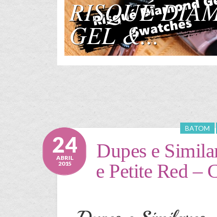
RISQUÉ DIA
GEL &...
BATOM
24
Dupes e Simila
ABRIL
2015
e Petite Red – 