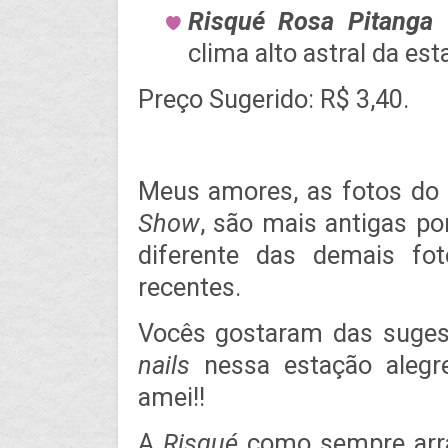
Risqué Rosa Pitanga
–
clima alto astral da est
Preço Sugerido: R$ 3,40.
Meus amores, as fotos do
Show
, são mais antigas po
diferente das demais fo
recentes.
Vocês gostaram das suge
nails
nessa estação alegr
amei!!
A
Risqué
como sempre arra