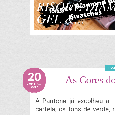
SAIA JEANS MI
ESM
20
As Cores d
JANEIRO
2017
A Pantone já escolheu 
cartela, os tons de verde, 