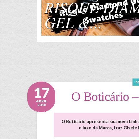
SAIA JEANS MI
M
17
O Boticário 
ABRIL
2018
O Boticário apresenta sua nova Lin
e luxo da Marca, traz Gisel